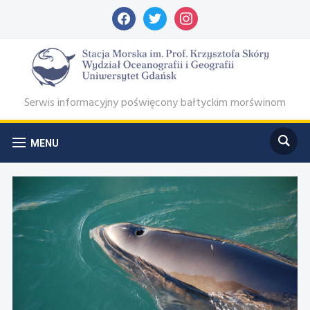
facebook
twitter
instagram
Serwis informacyjny poświęcony bałtyckim morświnom
MENU