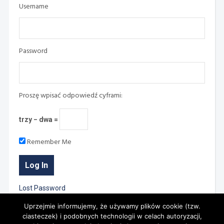
Username
Password
Proszę wpisać odpowiedź cyframi:
trzy − dwa =
Remember Me
Lost Password
Uprzejmie informujemy, że używamy plików cookie (tzw.
ciasteczek) i podobnych technologii w celach autoryzacji,