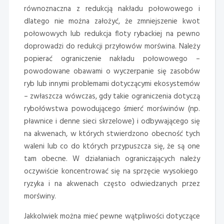
równoznaczna z redukcją nakładu połowowego i
dlatego nie można założyć, że zmniejszenie kwot
połowowych lub redukcja floty rybackiej na pewno
doprowadzi do redukcji przyłowów morświna. Należy
popierać ograniczenie nakładu połowowego –
powodowane obawami o wyczerpanie się zasobów
ryb lub innymi problemami dotyczącymi ekosystemów
– zwłaszcza wówczas, gdy takie ograniczenia dotyczą
rybołówstwa powodującego śmierć morświnów (np.
pławnice i denne sieci skrzelowe) i odbywającego się
na akwenach, w których stwierdzono obecność tych
waleni lub co do których przypuszcza się, że są one
tam obecne. W działaniach ograniczających należy
oczywiście koncentrować się na sprzęcie wysokiego
ryzyka i na akwenach często odwiedzanych przez
morświny.
Jakkolwiek można mieć pewne wątpliwości dotyczące