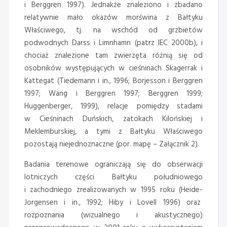
i Berggren 1997). Jednakże znaleziono i zbadano
relatywnie mało okazów morświna z Bałtyku
Właściwego, tj. na wschód od grzbietów
podwodnych Darss i Limnhamn (patrz IEC 2000b), i
chociaż znalezione tam zwierzęta różnią się od
osobników występujących w cieśninach Skagerrak i
Kattegat (Tiedemann i in., 1996; Borjesson i Berggren
1997; Wang i Berggren 1997; Berggren 1999;
Huggenberger, 1999), relacje pomiędzy stadami
w Cieśninach Duńskich, zatokach Kilońskiej i
Meklemburskiej, a tymi z Bałtyku Właściwego
pozostają niejednoznaczne (por. mapę – Załącznik 2).
Badania terenowe ograniczają się do obserwacji
lotniczych części Bałtyku południowego
i zachodniego zrealizowanych w 1995 roku (Heide-
Jorgensen i in., 1992; Hiby i Lovell 1996) oraz
rozpoznania (wizualnego i akustycznego)