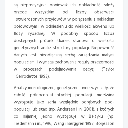
są nieprecyzyjne, ponieważ ich dokładność zależy
przede wszystkim od liczby obserwacji
i stwierdzonych przyłowów w połączeniu z nakładem
połowowym i w odniesieniu do wielkości akwenu lub
floty rybackiej. W podobny sposób liczba
dostępnych próbek tkanek stanowi o wartości
genetycznych analiz struktury populacji. Niepewność
danych jest nieodłączną cechą zarządzania małymi
populacjami i wymaga zachowania reguły przezorności
w procesach podejmowania decyzji (Taylor
i Gerrodette, 1993).
Analizy morfologiczne, genetyczne i inne wykazały, że
całość północno-atlantyckiej populacji morświna
występuje jako seria względnie odrębnych pod-
populacji lub stad (np. Andersen i in. 2001), z których
co najmniej jedno występuje w Bałtyku (np.
Tiedemann i in., 1996; Wang i Berggren 1997; Borjesson