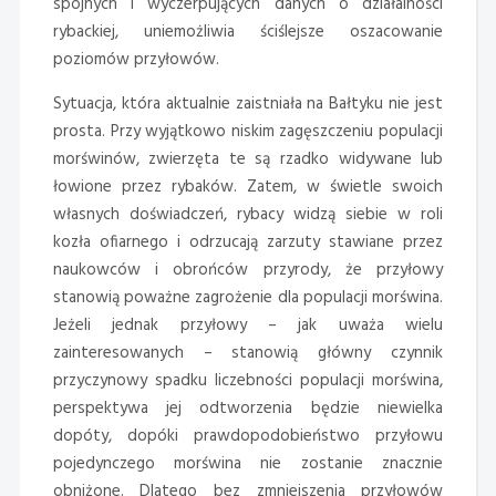
spójnych i wyczerpujących danych o działalności
rybackiej, uniemożliwia ściślejsze oszacowanie
poziomów przyłowów.
Sytuacja, która aktualnie zaistniała na Bałtyku nie jest
prosta. Przy wyjątkowo niskim zagęszczeniu populacji
morświnów, zwierzęta te są rzadko widywane lub
łowione przez rybaków. Zatem, w świetle swoich
własnych doświadczeń, rybacy widzą siebie w roli
kozła ofiarnego i odrzucają zarzuty stawiane przez
naukowców i obrońców przyrody, że przyłowy
stanowią poważne zagrożenie dla populacji morświna.
Jeżeli jednak przyłowy – jak uważa wielu
zainteresowanych – stanowią główny czynnik
przyczynowy spadku liczebności populacji morświna,
perspektywa jej odtworzenia będzie niewielka
dopóty, dopóki prawdopodobieństwo przyłowu
pojedynczego morświna nie zostanie znacznie
obniżone. Dlatego bez zmniejszenia przyłowów