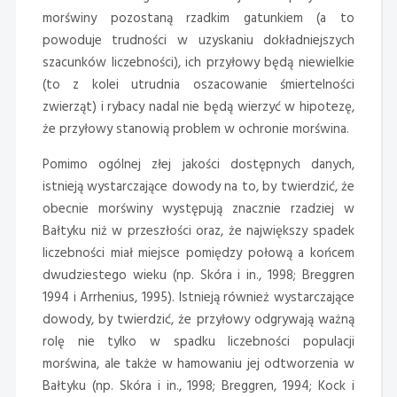
morświny pozostaną rzadkim gatunkiem (a to
powoduje trudności w uzyskaniu dokładniejszych
szacunków liczebności), ich przyłowy będą niewielkie
(to z kolei utrudnia oszacowanie śmiertelności
zwierząt) i rybacy nadal nie będą wierzyć w hipotezę,
że przyłowy stanowią problem w ochronie morświna.
Pomimo ogólnej złej jakości dostępnych danych,
istnieją wystarczające dowody na to, by twierdzić, że
obecnie morświny występują znacznie rzadziej w
Bałtyku niż w przeszłości oraz, że największy spadek
liczebności miał miejsce pomiędzy połową a końcem
dwudziestego wieku (np. Skóra i in., 1998; Breggren
1994 i Arrhenius, 1995). Istnieją również wystarczające
dowody, by twierdzić, że przyłowy odgrywają ważną
rolę nie tylko w spadku liczebności populacji
morświna, ale także w hamowaniu jej odtworzenia w
Bałtyku (np. Skóra i in., 1998; Breggren, 1994; Kock i