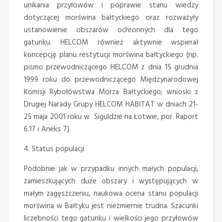
unikania przyłowów i poprawie stanu wiedzy
dotyczącej morświna bałtyckiego oraz rozważyły
ustanowienie obszarów ochronnych dla tego
gatunku. HELCOM również aktywnie wspierał
koncepcję planu restytucji morświna bałtyckiego (np.
pismo przewodniczącego HELCOM z dnia 15 grudnia
1999 roku do przewodniczącego Międzynarodowej
Komisji Rybołówstwa Morza Bałtyckiego; wnioski z
Drugiej Narady Grupy HELCOM HABITAT w dniach 21-
25 maja 2001 roku w Siguldzie na Łotwie, por. Raport
6.17 i Aneks 7).
4. Status populacji
Podobnie jak w przypadku innych małych populacji,
zamieszkujących duże obszary i występujących w
małym zagęszczeniu, naukowa ocena stanu populacji
morświna w Bałtyku jest niezmiernie trudna. Szacunki
liczebności tego gatunku i wielkości jego przyłowów