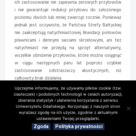
ich zastosowanie nie zapewnia zerowych przyłowów
i nie gwarantuje redukcji przyłowu do założonego
poziomu dwóch lub mniej zwierząt rocznie. Ponieważ
jednak jest oczywiste, że Państwa Strefy Bałtyckiej
nie zaakceptują natychmiastowej likwidacji połowów
pławnicami i dennymi sieciami skrzelowymi, ani też
natychmiast nie przejdą na sprzęt alternatywny,
wszelkie obniżenie przyłowów, które można osiągnąć
w ciągu następnych paru lat poprzez szybkie
zastosowanie odstraszaczy akustycznych, niż
całkowity brak działania.
Uprzejmie informujemy, że używamy plików cookie (tzw.
b) Drugim problemem jest to, że koszt niezależnego,
ciasteczek) i podobnych technologii w celach autoryzacji,
o właściwej skali, planu prowadzenia obserwacji na
zbierania statystyk i ułatwienia korzystania z serwisu
statkach (ang. observer programme) w celu
Uniwersytetu Gdańskiego. Korzystając z naszych stron
monitorowania skuteczności programu (ogólnie
wyrażasz zgodę na ich użycie, zgodnie z aktualnymi
ustawieniami Twojej przeglądarki.
traktowanego jako niezbędny komponent programu
Zgoda
Polityka prywatności
zastosowania odstraszaczy akustycznych; IWC