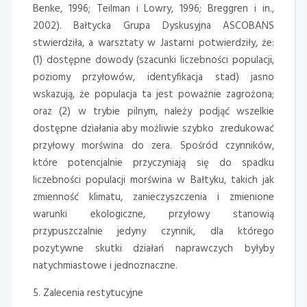
Benke, 1996; Teilman i Lowry, 1996; Breggren i in.,
2002). Bałtycka Grupa Dyskusyjna ASCOBANS
stwierdziła, a warsztaty w Jastarni potwierdziły, że:
(1) dostępne dowody (szacunki liczebności populacji,
poziomy przyłowów, identyfikacja stad) jasno
wskazują, że populacja ta jest poważnie zagrożona;
oraz (2) w trybie pilnym, należy podjąć wszelkie
dostępne działania aby możliwie szybko zredukować
przyłowy morświna do zera. Spośród czynników,
które potencjalnie przyczyniają się do spadku
liczebności populacji morświna w Bałtyku, takich jak
zmienność klimatu, zanieczyszczenia i zmienione
warunki ekologiczne, przyłowy stanowią
przypuszczalnie jedyny czynnik, dla którego
pozytywne skutki działań naprawczych byłyby
natychmiastowe i jednoznaczne.
5. Zalecenia restytucyjne