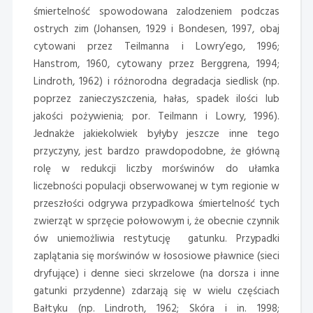
śmiertelność spowodowana zalodzeniem podczas
ostrych zim (Johansen, 1929 i Bondesen, 1997, obaj
cytowani przez Teilmanna i Lowry’ego, 1996;
Hanstrom, 1960, cytowany przez Berggrena, 1994;
Lindroth, 1962) i różnorodna degradacja siedlisk (np.
poprzez zanieczyszczenia, hałas, spadek ilości lub
jakości pożywienia; por. Teilmann i Lowry, 1996).
Jednakże jakiekolwiek byłyby jeszcze inne tego
przyczyny, jest bardzo prawdopodobne, że główną
rolę w redukcji liczby morświnów do ułamka
liczebności populacji obserwowanej w tym regionie w
przeszłości odgrywa przypadkowa śmiertelność tych
zwierząt w sprzęcie połowowym i, że obecnie czynnik
ów uniemożliwia restytucję gatunku. Przypadki
zaplątania się morświnów w łososiowe pławnice (sieci
dryfujące) i denne sieci skrzelowe (na dorsza i inne
gatunki przydenne) zdarzają się w wielu częściach
Bałtyku (np. Lindroth, 1962; Skóra i in. 1998;