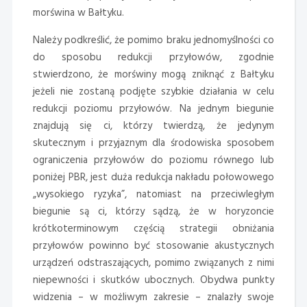
morświna w Bałtyku.
Należy podkreślić, że pomimo braku jednomyślności co
do sposobu redukcji przyłowów, zgodnie
stwierdzono, że morświny mogą zniknąć z Bałtyku
jeżeli nie zostaną podjęte szybkie działania w celu
redukcji poziomu przyłowów. Na jednym biegunie
znajdują się ci, którzy twierdzą, że jedynym
skutecznym i przyjaznym dla środowiska sposobem
ograniczenia przyłowów do poziomu równego lub
poniżej PBR, jest duża redukcja nakładu połowowego
„wysokiego ryzyka”, natomiast na przeciwległym
biegunie są ci, którzy sądzą, że w horyzoncie
krótkoterminowym częścią strategii obniżania
przyłowów powinno być stosowanie akustycznych
urządzeń odstraszających, pomimo związanych z nimi
niepewności i skutków ubocznych. Obydwa punkty
widzenia – w możliwym zakresie – znalazły swoje