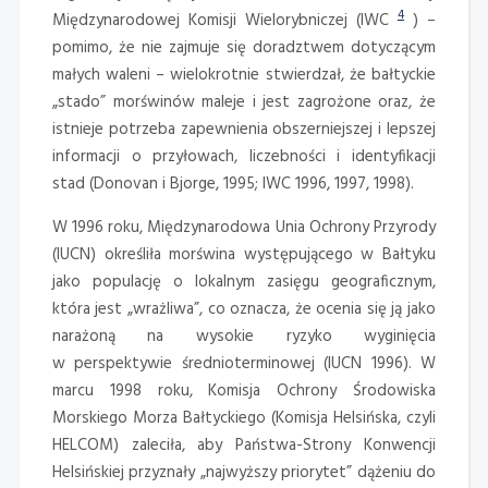
4
Międzynarodowej Komisji Wielorybniczej (IWC
) –
pomimo, że nie zajmuje się doradztwem dotyczącym
małych waleni – wielokrotnie stwierdzał, że bałtyckie
„stado” morświnów maleje i jest zagrożone oraz, że
istnieje potrzeba zapewnienia obszerniejszej i lepszej
informacji o przyłowach, liczebności i identyfikacji
stad (Donovan i Bjorge, 1995; IWC 1996, 1997, 1998).
W 1996 roku, Międzynarodowa Unia Ochrony Przyrody
(IUCN) określiła morświna występującego w Bałtyku
jako populację o lokalnym zasięgu geograficznym,
która jest „wrażliwa”, co oznacza, że ocenia się ją jako
narażoną na wysokie ryzyko wyginięcia
w perspektywie średnioterminowej (IUCN 1996). W
marcu 1998 roku, Komisja Ochrony Środowiska
Morskiego Morza Bałtyckiego (Komisja Helsińska, czyli
HELCOM) zaleciła, aby Państwa-Strony Konwencji
Helsińskiej przyznały „najwyższy priorytet” dążeniu do