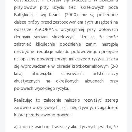
odstraszaczami, okazały się skuteczne w obniżaniu
przyłowów przy użyciu sieci skrzelowych poza
Bałtykiem, i wg Read’a (2000), nie są potrzebne
dalsze próby przed zastosowaniem tych urządzeń na
obszarze ASCOBANS, przynajmniej przy połowach
dennymi sieciami skrzelowymi. Uznając, że może
zaistnieć kilkuletnie opóźnienie zanim nastąpią
niezbędne redukcje nakładu połowowego i przejście
na opisany powyżej sprzęt mniejszego ryzyka, zaleca
się wprowadzenie w okresie krótkoterminowym (2-3
lata) obowiązku stosowania odstraszaczy
akustycznych na określonych akwenach przy
połowach wysokiego ryzyka.
Realizując to zalecenie należało rozważyć szereg
zarówno pozytywnych jak i negatywnych zagadnień,
które przedstawiono poniżej:
a) Jedną z wad odstraszaczy akustycznych jest to, że