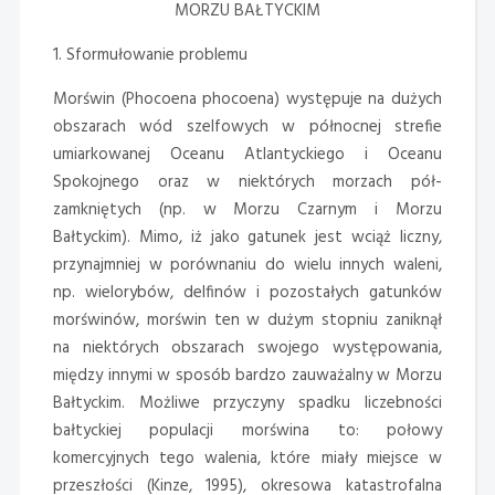
MORZU BAŁTYCKIM
1. Sformułowanie problemu
Morświn (Phocoena phocoena) występuje na dużych
obszarach wód szelfowych w północnej strefie
umiarkowanej Oceanu Atlantyckiego i Oceanu
Spokojnego oraz w niektórych morzach pół-
zamkniętych (np. w Morzu Czarnym i Morzu
Bałtyckim). Mimo, iż jako gatunek jest wciąż liczny,
przynajmniej w porównaniu do wielu innych waleni,
np. wielorybów, delfinów i pozostałych gatunków
morświnów, morświn ten w dużym stopniu zaniknął
na niektórych obszarach swojego występowania,
między innymi w sposób bardzo zauważalny w Morzu
Bałtyckim. Możliwe przyczyny spadku liczebności
bałtyckiej populacji morświna to: połowy
komercyjnych tego walenia, które miały miejsce w
przeszłości (Kinze, 1995), okresowa katastrofalna