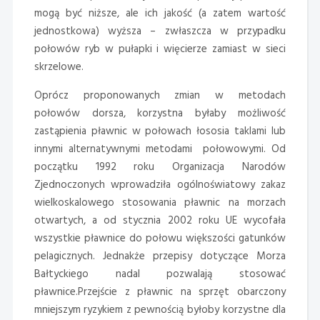
mogą być niższe, ale ich jakość (a zatem wartość
jednostkowa) wyższa – zwłaszcza w przypadku
połowów ryb w pułapki i więcierze zamiast w sieci
skrzelowe.
Oprócz proponowanych zmian w metodach
połowów dorsza, korzystna byłaby możliwość
zastąpienia pławnic w połowach łososia taklami lub
innymi alternatywnymi metodami połowowymi. Od
początku 1992 roku Organizacja Narodów
Zjednoczonych wprowadziła ogólnoświatowy zakaz
wielkoskalowego stosowania pławnic na morzach
otwartych, a od stycznia 2002 roku UE wycofała
wszystkie pławnice do połowu większości gatunków
pelagicznych. Jednakże przepisy dotyczące Morza
Bałtyckiego nadal pozwalają stosować
pławnice.Przejście z pławnic na sprzęt obarczony
mniejszym ryzykiem z pewnością byłoby korzystne dla