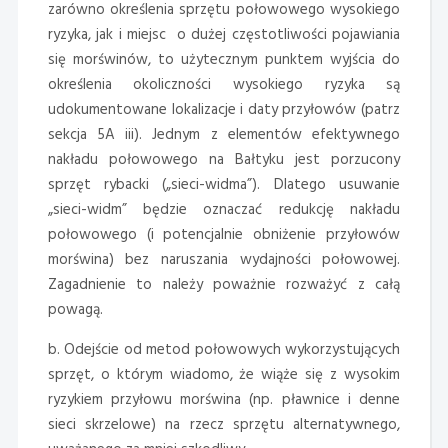
zarówno określenia sprzętu połowowego wysokiego
ryzyka, jak i miejsc o dużej częstotliwości pojawiania
się morświnów, to użytecznym punktem wyjścia do
określenia okoliczności wysokiego ryzyka są
udokumentowane lokalizacje i daty przyłowów (patrz
sekcja 5A iii). Jednym z elementów efektywnego
nakładu połowowego na Bałtyku jest porzucony
sprzęt rybacki („sieci-widma”). Dlatego usuwanie
„sieci-widm” będzie oznaczać redukcję nakładu
połowowego (i potencjalnie obniżenie przyłowów
morświna) bez naruszania wydajności połowowej.
Zagadnienie to należy poważnie rozważyć z całą
powagą.
b. Odejście od metod połowowych wykorzystujących
sprzęt, o którym wiadomo, że wiąże się z wysokim
ryzykiem przyłowu morświna (np. pławnice i denne
sieci skrzelowe) na rzecz sprzętu alternatywnego,