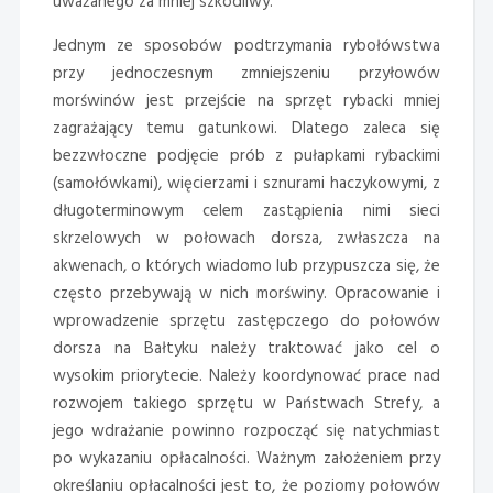
uważanego za mniej szkodliwy.
Jednym ze sposobów podtrzymania rybołówstwa
przy jednoczesnym zmniejszeniu przyłowów
morświnów jest przejście na sprzęt rybacki mniej
zagrażający temu gatunkowi. Dlatego zaleca się
bezzwłoczne podjęcie prób z pułapkami rybackimi
(samołówkami), więcierzami i sznurami haczykowymi, z
długoterminowym celem zastąpienia nimi sieci
skrzelowych w połowach dorsza, zwłaszcza na
akwenach, o których wiadomo lub przypuszcza się, że
często przebywają w nich morświny. Opracowanie i
wprowadzenie sprzętu zastępczego do połowów
dorsza na Bałtyku należy traktować jako cel o
wysokim priorytecie. Należy koordynować prace nad
rozwojem takiego sprzętu w Państwach Strefy, a
jego wdrażanie powinno rozpocząć się natychmiast
po wykazaniu opłacalności. Ważnym założeniem przy
określaniu opłacalności jest to, że poziomy połowów