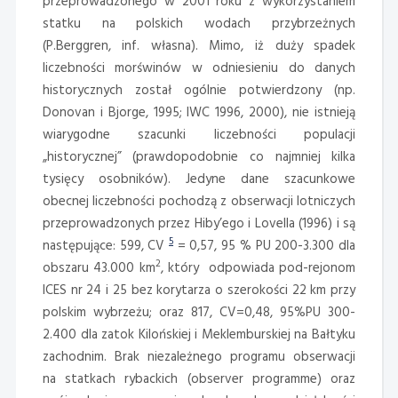
przeprowadzonego w 2001 roku z wykorzystaniem
statku na polskich wodach przybrzeżnych
(P.Berggren, inf. własna). Mimo, iż duży spadek
liczebności morświnów w odniesieniu do danych
historycznych został ogólnie potwierdzony (np.
Donovan i Bjorge, 1995; IWC 1996, 2000), nie istnieją
wiarygodne szacunki liczebności populacji
„historycznej” (prawdopodobnie co najmniej kilka
tysięcy osobników). Jedyne dane szacunkowe
obecnej liczebności pochodzą z obserwacji lotniczych
przeprowadzonych przez Hiby’ego i Lovella (1996) i są
5
następujące: 599, CV
= 0,57, 95 % PU 200-3.300 dla
2
obszaru 43.000 km
, który odpowiada pod-rejonom
ICES nr 24 i 25 bez korytarza o szerokości 22 km przy
polskim wybrzeżu; oraz 817, CV=0,48, 95%PU 300-
2.400 dla zatok Kilońskiej i Meklemburskiej na Bałtyku
zachodnim. Brak niezależnego programu obserwacji
na statkach rybackich (observer programme) oraz