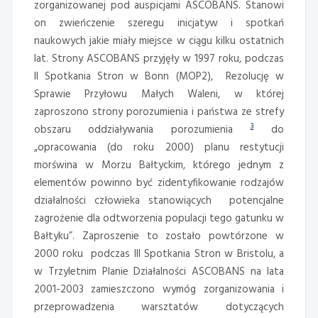
zorganizowanej pod auspicjami ASCOBANS. Stanowi
on zwieńczenie szeregu inicjatyw i spotkań
naukowych jakie miały miejsce w ciągu kilku ostatnich
lat. Strony ASCOBANS przyjęły w 1997 roku, podczas
II Spotkania Stron w Bonn (MOP2), Rezolucję w
Sprawie Przyłowu Małych Waleni, w której
zaproszono strony porozumienia i państwa ze strefy
3
obszaru oddziaływania porozumienia
do
„opracowania (do roku 2000) planu restytucji
morświna w Morzu Bałtyckim, którego jednym z
elementów powinno być zidentyfikowanie rodzajów
działalności człowieka stanowiących potencjalne
zagrożenie dla odtworzenia populacji tego gatunku w
Bałtyku”. Zaproszenie to zostało powtórzone w
2000 roku podczas III Spotkania Stron w Bristolu, a
w Trzyletnim Planie Działalności ASCOBANS na lata
2001-2003 zamieszczono wymóg zorganizowania i
przeprowadzenia warsztatów dotyczących