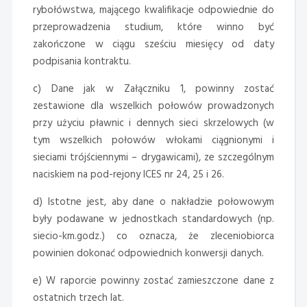
rybołówstwa, mającego kwalifikacje odpowiednie do
przeprowadzenia studium, które winno być
zakończone w ciągu sześciu miesięcy od daty
podpisania kontraktu.
c) Dane jak w Załączniku 1, powinny zostać
zestawione dla wszelkich połowów prowadzonych
przy użyciu pławnic i dennych sieci skrzelowych (w
tym wszelkich połowów włokami ciągnionymi i
sieciami trójściennymi – drygawicami), ze szczególnym
naciskiem na pod-rejony ICES nr 24, 25 i 26.
d) Istotne jest, aby dane o nakładzie połowowym
były podawane w jednostkach standardowych (np.
siecio-km.godz.) co oznacza, że zleceniobiorca
powinien dokonać odpowiednich konwersji danych.
e) W raporcie powinny zostać zamieszczone dane z
ostatnich trzech lat.