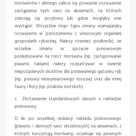
morświnów i dlatego zaleca się poważne rozważenie
zastąpienia tych sieci na akwenach, na których
zdarzają się przyłowy lub gdzie mogłyby one
wystąpić. Wszystkie tego typu zmiany wymagałyby
rozważenia w porozumieniu z właściwymi organami
gospodarki rybackiej. Należy również podkreślić, że
wszelkie zmiany w sprzęcie połowowym
podejmowane na rzecz morświna (np. zastępowanie
pławnic taklami) należy rozpatrywać w świetle
niepożądanych skutków dla poławianego gatunku ryb
(np. połowy niewymiarowego łososia) oraz dla innej
fauny i flory (np. ptaków morskich).
c. Zestawienie standardowych danych o nakładzie
połowowy.
O ile po wszelkiej redukcji nakładu połowowego
(pławnic i dennych sieci skrzelowych) na akwenach, z
których korzystają morświny, oczekuje się pewnych