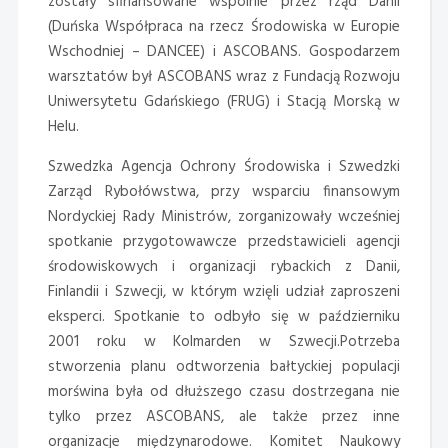
zostały sfinansowane wspólnie przez rząd Danii
(Duńska Współpraca na rzecz Środowiska w Europie
Wschodniej – DANCEE) i ASCOBANS. Gospodarzem
warsztatów był ASCOBANS wraz z Fundacją Rozwoju
Uniwersytetu Gdańskiego (FRUG) i Stacją Morską w
Helu.
Szwedzka Agencja Ochrony Środowiska i Szwedzki
Zarząd Rybołówstwa, przy wsparciu finansowym
Nordyckiej Rady Ministrów, zorganizowały wcześniej
spotkanie przygotowawcze przedstawicieli agencji
środowiskowych i organizacji rybackich z Danii,
Finlandii i Szwecji, w którym wzięli udział zaproszeni
eksperci. Spotkanie to odbyło się w październiku
2001 roku w Kolmarden w Szwecji.Potrzeba
stworzenia planu odtworzenia bałtyckiej populacji
morświna była od dłuższego czasu dostrzegana nie
tylko przez ASCOBANS, ale także przez inne
organizacje międzynarodowe. Komitet Naukowy