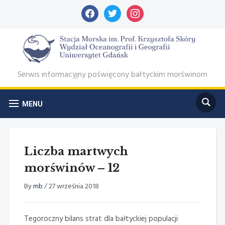
facebook
twitter
instagram
Serwis informacyjny poświęcony bałtyckim morświnom
MENU
Liczba martwych
morświnów – 12
By
mb
/
27 września 2018
Tegoroczny bilans strat dla bałtyckiej populacji