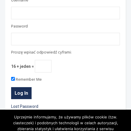
Username
Password
Proszę wpisać odpowiedź cyframi:
16 + jeden =
Remember Me
Lost Password
Uprzejmie informujemy, że używamy plików cookie (tzw.
ciasteczek) i podobnych technologii w celach autoryzacji,
zbierania statystyk i ułatwienia korzystania z serwisu