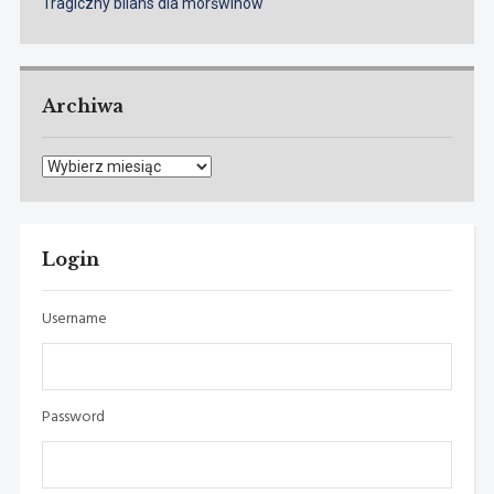
Tragiczny bilans dla morświnów
Archiwa
Archiwa
Login
Username
Password