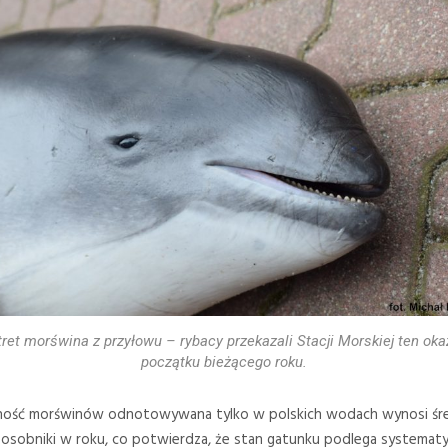
tret morświna z przyłowu – rybacy przekazali Stacji Morskiej ten oka
początku bieżącego roku.
lność morświnów odnotowywana tylko w polskich wodach wynosi śr
osobniki w roku, co potwierdza, że stan gatunku podlega systema