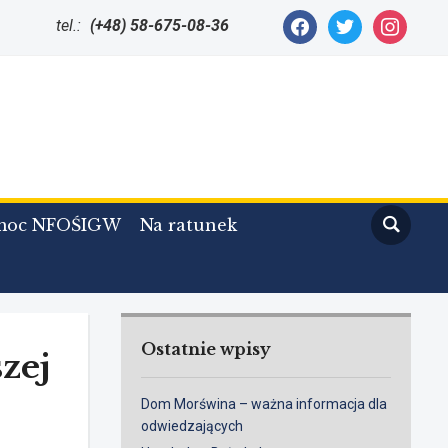
facebook
twitter
instagram
tel.:
(+48) 58-675-08-36
moc NFOŚIGW
Na ratunek
Ostatnie wpisy
zej
Dom Morświna – ważna informacja dla
odwiedzających