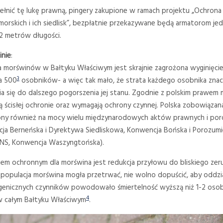
łnić tę lukę prawną, pingery zakupione w ramach projektu „Ochrona
orskich i ich siedlisk”, bezpłatnie przekazywane będą armatorom je
12 metrów długości.
inie
:
a morświnów w Bałtyku Właściwym jest skrajnie zagrożona wyginięcie
3
a 500
osobników- a więc tak mało, że strata każdego osobnika zna
ia się do dalszego pogorszenia jej stanu. Zgodnie z polskim prawem
ą ścisłej ochronie oraz wymagają ochrony czynnej. Polska zobowiązan
ony również na mocy wielu międzynarodowych aktów prawnych i po
ja Berneńska i Dyrektywa Siedliskowa, Konwencja Bońska i Porozumi
S, Konwencja Waszyngtońska).
tem ochronnym dla morświna jest redukcja przyłowu do bliskiego zer
 populacja morświna mogła przetrwać, nie wolno dopuścić, aby oddzi
enicznych czynników powodowało śmiertelność wyższą niż 1-2 osob
4
w całym Bałtyku Właściwym
.