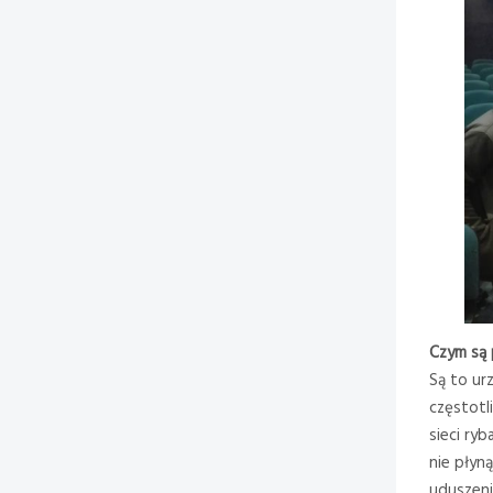
Czym są 
Są to ur
częstotl
sieci ry
nie płyną
uduszeni