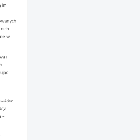
ą im
towanych
 nich
one w
wa i
ch
ując
ssaków
cy.
a –
y