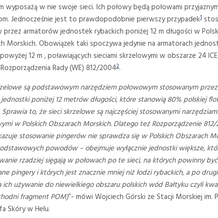
 wyposażą w nie swoje sieci. Ich połowy będą połowami przyjaznym
1
m. Jednocześnie jest to prawdopodobnie pierwszy przypadek
stos
 przez armatorów jednostek rybackich poniżej 12 m długości w Polsk
h Morskich. Obowiązek taki spoczywa jedynie na armatorach jednos
 powyżej 12 m , poławiających sieciami skrzelowymi w obszarze 24 ICE
2
 Rozporządzenia Rady (WE) 812/2004
.
krzelowe są podstawowym narzędziem połowowym stosowanym przez 
 jednostki poniżej 12 metrów długości, które stanowią 80% polskiej flo
. Sprawia to, że sieci skrzelowe są najczęściej stosowanymi narzędziam
mi w Polskich Obszarach Morskich. Dlatego też Rozporządzenie 812/
kazuje stosowanie pingerów nie sprawdza się w Polskich Obszarach Mo
dstawowych powodów – obejmuje wyłącznie jednostki większe, któ
anie rzadziej sięgają w połowach po te sieci, na których powinny być
 pingery i których jest znacznie mniej niż łodzi rybackich, a po drug
a ich używanie do niewielkiego obszaru polskich wód Bałtyku czyli kw
chodni fragment POM)
”- mówi Wojciech Górski ze Stacji Morskiej im. P
fa Skóry w Helu.