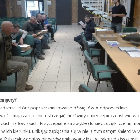
pingery?
ządzenia, które poprzez emitowanie dźwięków o odpowiedniej
iwości mają za zadanie ostrzegać morświny o niebezpieczeństwie w 
backich na łowiskach. Przyczepiane są zwykle do sieci, dzięki czemu mo
 w ich kierunku, unikając zaplątania się w nie, a tym samym śmierci w 
a. Pulsacyjny odgłos pingerów emitowany jest w zakresie słyszalnym