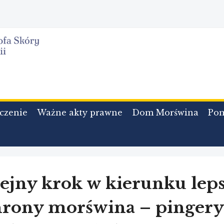
czenie
Ważne akty prawne
Dom Morświna
Po
ejny krok w kierunku leps
hrony morświna – pingery