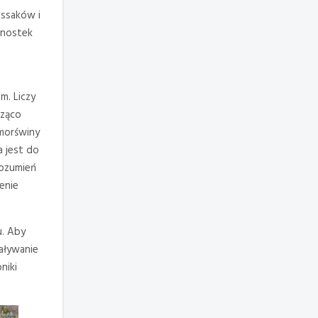
 ssaków i
dnostek
m. Liczy
cząco
 morświny
a jest do
rozumień
enie
u. Aby
aływanie
niki