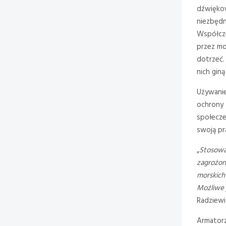
dźwiękow
niezbędny
Współcze
przez mo
dotrzeć.
nich gin
Używanie
ochrony 
społecze
swoją pr
„
Stosowa
zagrożon
morskich
Możliwe 
Radziewi
Armatorz