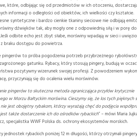
e, które, odbijając się od przedmiotów w ich otoczeniu, dostarczaj
ch informacji o odległości od obiektów, ich wielkości czy kształcie.
sne syntetyczne i bardzo cienkie tkaniny sieciowe nie odbijają emi
rświny dźwięków tak, aby mogły one z odpowiednią siłą i w porę do
 Jeśli odbite echo jest zbyt słabe, morświny wpadają w sieci i uwięzi
ą z braku dostępu do powietrza.
 pingerów to próba pogodzenia potrzeb przybrzeżnego rybołówst
zagrożonego gatunku. Rybacy, który stosują pingery, budują w ocza
ństwa pozytywny wizerunek swojej profesji. Z powodzeniem wykon
acę, przyczyniają się do ocalenia wielu morświnów.
nie pingerów to skuteczna metoda ograniczająca przyłów krytycznie
ego w Morzu Bałtyckim morświna. Cieszymy się, że los tych pięknych 
 nie jest obojętny rybakom, którzy wyrażają chęć do podjęcia współpra
jest także dostarczenie ich do ośrodków rybackich
” – mówi Maria Jujk
cz, specjalistka WWF Polska ds. ochrony ekosystemów morskich.
y jednostek rybackich poniżej 12 m długości, którzy otrzymali pinger