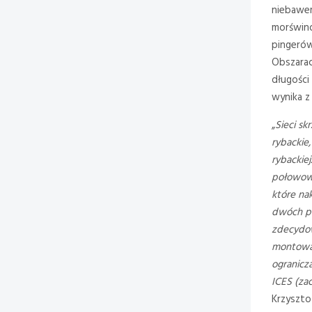
niebawem
morświno
pingerów
Obszarac
długości
wynika z
„
Sieci s
rybackie,
rybackiej
połowowy
które na
dwóch po
zdecydow
montowane
ogranicz
ICES (za
Krzyszto