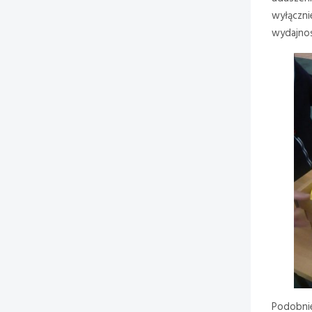
wyłączni
wydajnoś
Podobnie