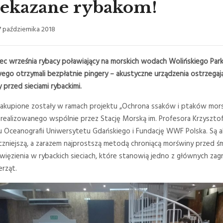
zekazane rybakom!
7 października 2018
ec września rybacy poławiający na morskich wodach Wolińskiego Par
go otrzymali bezpłatnie pingery – akustyczne urządzenia ostrzegaj
 przed sieciami rybackimi.
zakupione zostały w ramach projektu „Ochrona ssaków i ptaków morsk
”, realizowanego wspólnie przez Stację Morską im. Profesora Krzyszto
u Oceanografii Uniwersytetu Gdańskiego i Fundację WWF Polska. Są a
czniejszą, a zarazem najprostszą metodą chroniącą morświny przed śm
więzienia w rybackich sieciach, które stanowią jedno z głównych zag
erząt.