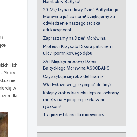
Humbak w Bałtyku!
20. Międzynarodowy Dzień Bałtyckiego
Morświna już za nami! Dziękujemy za
odwiedzenie naszego stoiska
edukacyjnego!
ku
Zapraszamy na Dzień Morświna
ące
Profesor Krzysztof Skóra patronem
ulicy i pomnikowego dębu
XVII Międzynarodowy Dzień
ich i ich
Bałtyckiego Morświna ASCOBANS
fa Skóry
Czy szykuje się rok z delfinami?
ktualnie
Władysławowo ,,przyciąga” delfiny?
iercią w
Kolejny krok w kierunku lepszej ochrony
rożeń dla
morświna – pingery przekazane
rybakom!
Tragiczny bilans dla morświnów