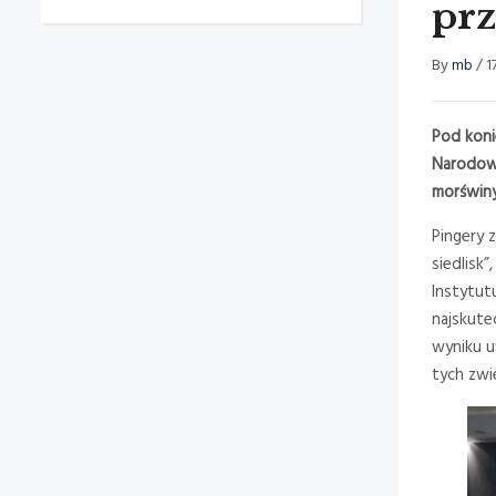
pr
By
mb
/
1
Pod koni
Narodowe
morświny
Pingery 
siedlisk
Instytut
najskute
wyniku u
tych zwi