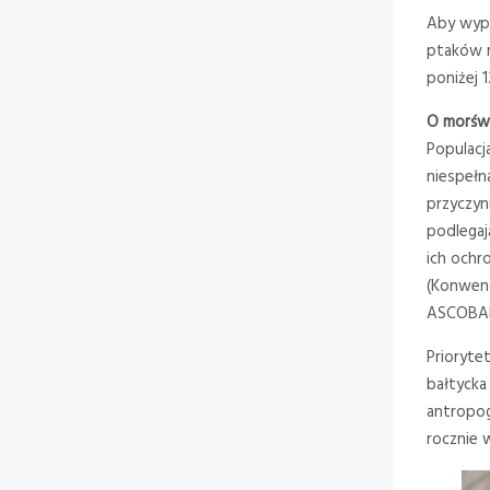
Aby wype
ptaków m
poniżej 
O morśw
Populacj
niespełn
przyczyn
podlegaj
ich ochr
(Konwenc
ASCOBAN
Prioryte
bałtycka
antropog
rocznie 