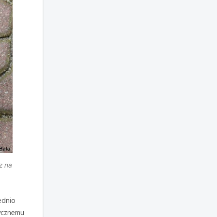
z na
ednio
tycznemu