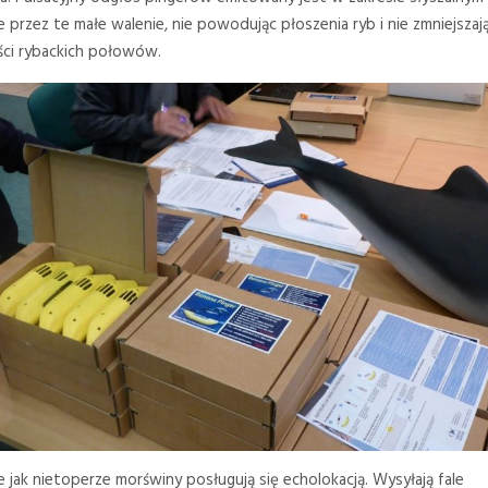
e przez te małe walenie, nie powodując płoszenia ryb i nie zmniejszaj
ci rybackich połowów.
 jak nietoperze morświny posługują się echolokacją. Wysyłają fale