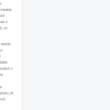
i
owania
ich
tek o
S, co
łodzie
ty
i
2004,
rskich z
re
ie
adratu 24
rof.