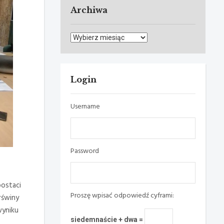
Archiwa
Archiwa
Login
Username
Password
postaci
Proszę wpisać odpowiedź cyframi:
rświny
wyniku
siedemnaście + dwa =