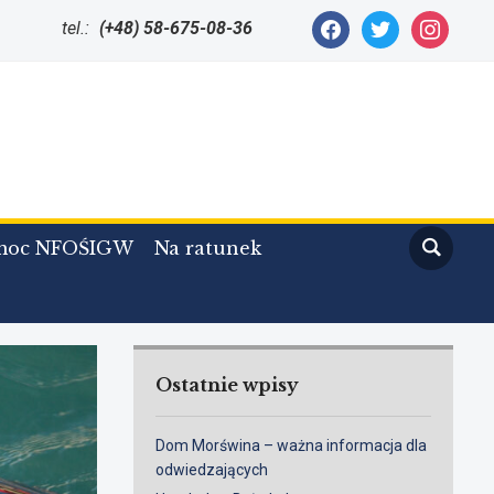
facebook
twitter
instagram
tel.:
(+48) 58-675-08-36
moc NFOŚIGW
Na ratunek
Ostatnie wpisy
Dom Morświna – ważna informacja dla
odwiedzających