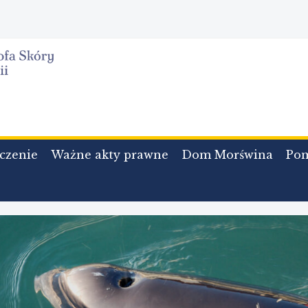
czenie
Ważne akty prawne
Dom Morświna
Po