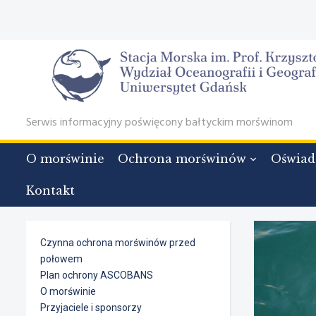
Serwis informacyjny poświęcony bałtyckim morświnom
O morświnie
Ochrona morświnów
Oświad
Kontakt
Czynna ochrona morświnów przed
połowem
Plan ochrony ASCOBANS
O morświnie
Przyjaciele i sponsorzy