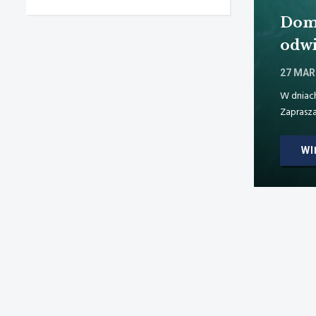
kóra patronem ulicy i
Dom 
odwi
27 MAR
 wieloletni szef Stacji Morskiej Instytutu Oceanografii
W dniac
dziś patronem tej placówki, ma […]
Zaprasz
WI