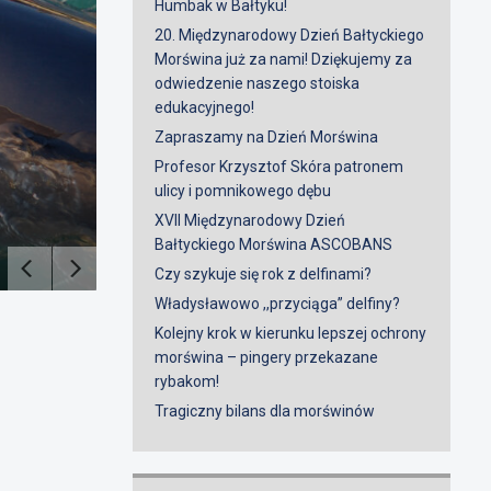
Humbak w Bałtyku!
20. Międzynarodowy Dzień Bałtyckiego
Morświna już za nami! Dziękujemy za
Humbak w Bałtyku!
odwiedzenie naszego stoiska
edukacyjnego!
22 MARCA 2023
Zapraszamy na Dzień Morświna
W pierwszy dzień wiosny, 21 marca 2023 roku około g
Profesor Krzysztof Skóra patronem
Aphrodite I, pełniącego funkcję dozorową przy […]
ulicy i pomnikowego dębu
XVII Międzynarodowy Dzień
WIĘCEJ...
Bałtyckiego Morświna ASCOBANS
Czy szykuje się rok z delfinami?
Władysławowo ,,przyciąga” delfiny?
Kolejny krok w kierunku lepszej ochrony
morświna – pingery przekazane
rybakom!
Tragiczny bilans dla morświnów