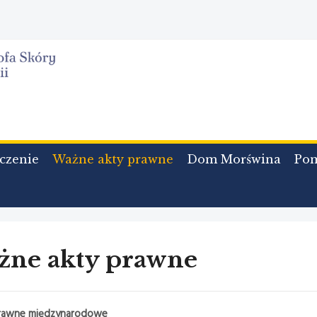
czenie
Ważne akty prawne
Dom Morświna
Po
żne akty prawne
prawne międzynarodowe