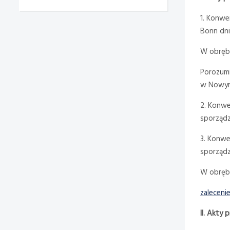
1. Konwe
Bonn dni
W obrębi
Porozumi
w Nowym 
2. Konwen
sporządz
3. Konwe
sporządz
W obrębi
zaleceni
II. Akty 