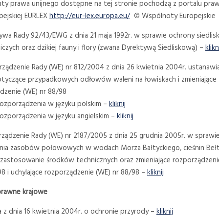
y prawa unijnego dostępne na tej stronie pochodzą z portalu pra
opejskiej EURLEX
http://eur-lex.europa.eu/
© Wspólnoty Europejskie
tywa Rady 92/43/EWG z dnia 21 maja 1992r. w sprawie ochrony siedlis
iczych oraz dzikiej fauny i flory (zwana Dyrektywą Siedliskową) –
klikn
rządzenie Rady (WE) nr 812/2004 z dnia 26 kwietnia 2004r. ustanawi
otyczące przypadkowych odłowów waleni na łowiskach i zmieniające
dzenie (WE) nr 88/98
rozporządzenia w języku polskim –
kliknij
rozporządzenia w języku angielskim –
kliknij
rządzenie Rady (WE) nr 2187/2005 z dnia 25 grudnia 2005r. w sprawi
ia zasobów połowowych w wodach Morza Bałtyckiego, cieśnin Bełt
zastosowanie środków technicznych oraz zmieniające rozporządzeni
98 i uchylające rozporządzenie (WE) nr 88/98 –
kliknij
y prawne krajowe
a z dnia 16 kwietnia 2004r. o ochronie przyrody –
kliknij