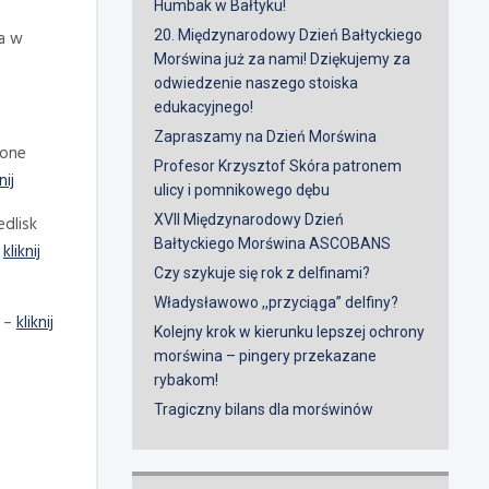
Humbak w Bałtyku!
a w
20. Międzynarodowy Dzień Bałtyckiego
Morświna już za nami! Dziękujemy za
odwiedzenie naszego stoiska
edukacyjnego!
Zapraszamy na Dzień Morświna
zone
Profesor Krzysztof Skóra patronem
nij
ulicy i pomnikowego dębu
XVII Międzynarodowy Dzień
edlisk
Bałtyckiego Morświna ASCOBANS
–
kliknij
Czy szykuje się rok z delfinami?
Władysławowo ,,przyciąga” delfiny?
) –
kliknij
Kolejny krok w kierunku lepszej ochrony
morświna – pingery przekazane
rybakom!
Tragiczny bilans dla morświnów