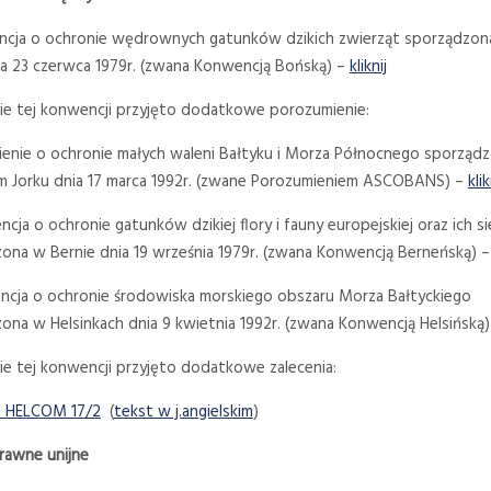
ncja o ochronie wędrownych gatunków dzikich zwierząt sporządzon
a 23 czerwca 1979r. (zwana Konwencją Bońską) –
kliknij
e tej konwencji przyjęto dodatkowe porozumienie:
enie o ochronie małych waleni Bałtyku i Morza Północnego sporząd
Jorku dnia 17 marca 1992r. (zwane Porozumieniem ASCOBANS) –
klik
cja o ochronie gatunków dzikiej flory i fauny europejskiej oraz ich si
ona w Bernie dnia 19 września 1979r. (zwana Konwencją Berneńską) 
ncja o ochronie środowiska morskiego obszaru Morza Bałtyckiego
ona w Helsinkach dnia 9 kwietnia 1992r. (zwana Konwencją Helsińską
e tej konwencji przyjęto dodatkowe zalecenia:
e HELCOM 17/2
(
tekst w j.angielskim
)
prawne unijne