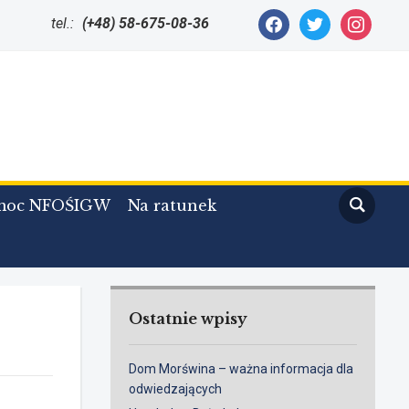
facebook
twitter
instagram
tel.:
(+48) 58-675-08-36
moc NFOŚIGW
Na ratunek
Ostatnie wpisy
Dom Morświna – ważna informacja dla
odwiedzających