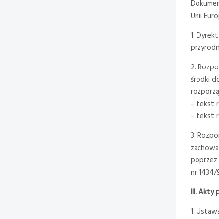
Dokument
Unii Eur
1. Dyrek
przyrodn
2. Rozpo
środki d
rozporzą
– tekst 
– tekst 
3. Rozpo
zachowan
poprzez 
nr 1434/
III. Akt
1. Ustaw