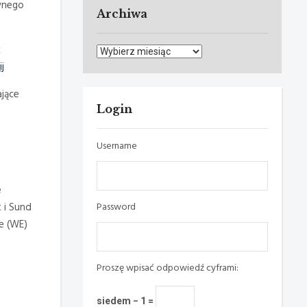
wnego
Archiwa
k
Archiwa
ij
ające
Login
Username
e
 i Sund
Password
e (WE)
Proszę wpisać odpowiedź cyframi:
siedem − 1 =