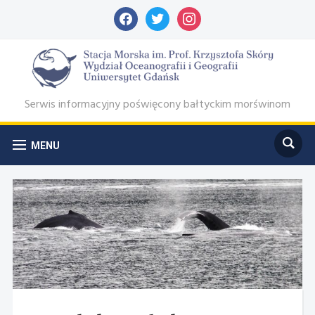
facebook
twitter
instagram
Serwis informacyjny poświęcony bałtyckim morświnom
MENU